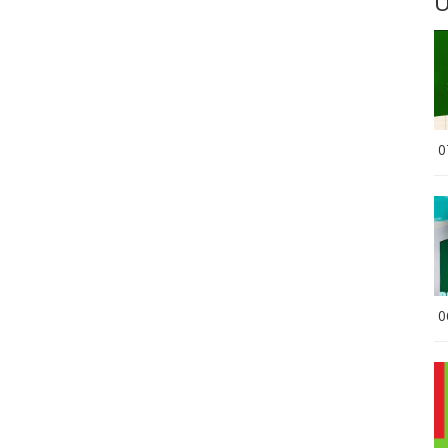
Ú
0
0