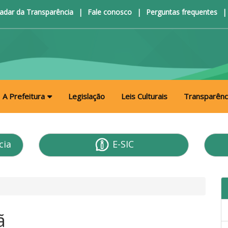
adar da Transparência
|
Fale conosco
|
Perguntas frequentes
|
A Prefeitura
Legislação
Leis Culturais
Transparênc
cia
E-SIC
ã