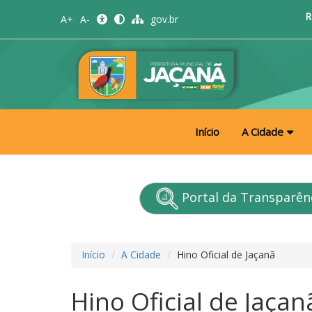
R
A+
A-
gov.br
Início
A Cidade
Portal da Transparên
Início
A Cidade
Hino Oficial de Jaçanã
Hino Oficial de Jaçan