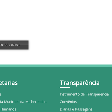
00:00
/
02:51
etarias
Transparência
e
Instrumento de Transparência
ia Municipal da Mulher e dos
Convênios
s Humanos
Diárias e Passagens