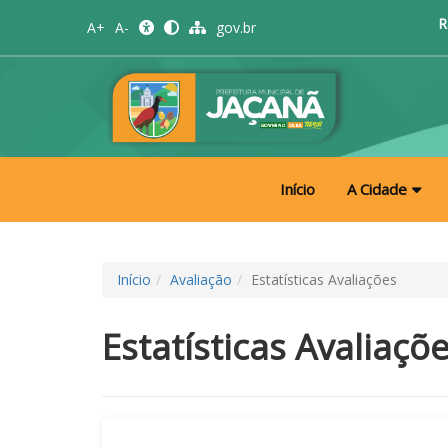
R
A+
A-
gov.br
Início
A Cidade
Início
Avaliação
Estatísticas Avaliações
Estatísticas Avaliaçõ